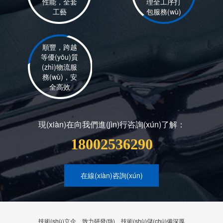
性能，全套
理全工序打
工藝
包服務(wù)
順豐，跨越
等優(yōu)質
(zhì)物流服
務(wù)，安
全高效
現(xiàn)在向我們進(jìn)行咨詢(xún)了解：
18002536290
在線(xiàn)咨詢(xún)
技術(shù)立企、致力研發(fā)、技術(shù)儲(chǔ)備深厚