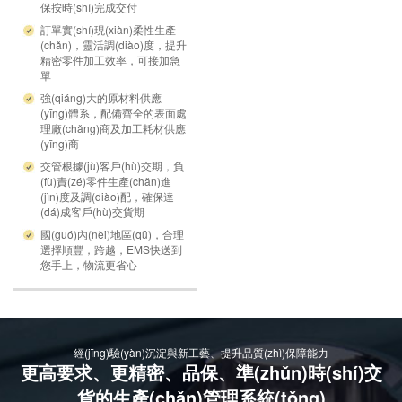
保按時(shí)完成交付
訂單實(shí)現(xiàn)柔性生產
(chǎn)，靈活調(diào)度，提升
精密零件加工效率，可接加急
單
強(qiáng)大的原材料供應
(yīng)體系，配備齊全的表面處
理廠(chǎng)商及加工耗材供應
(yīng)商
交管根據(jù)客戶(hù)交期，負
(fù)責(zé)零件生產(chǎn)進
(jìn)度及調(diào)配，確保達
(dá)成客戶(hù)交貨期
國(guó)內(nèi)地區(qū)，合理
選擇順豐，跨越，EMS快送到
您手上，物流更省心
經(jīng)驗(yàn)沉淀與新工藝、提升品質(zhì)保障能力
更高要求、更精密、品保、準(zhǔn)時(shí)交
貨的生產(chǎn)管理系統(tǒng)