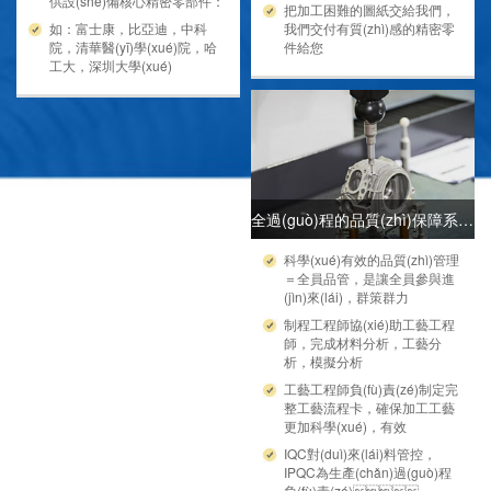
供設(shè)備核心精密零部件：
把加工困難的圖紙交給我們，
如：富士康，比亞迪，中科
我們交付有質(zhì)感的精密零
院，清華醫(yī)學(xué)院，哈
件給您
工大，深圳大學(xué)
全過(guò)程的品質(zhì)保障系統(tǒng)
科學(xué)有效的品質(zhì)管理
＝全員品管，是讓全員參與進
(jìn)來(lái)，群策群力
制程工程師協(xié)助工藝工程
師，完成材料分析，工藝分
析，模擬分析
工藝工程師負(fù)責(zé)制定完
整工藝流程卡，確保加工工藝
更加科學(xué)，有效
IQC對(duì)來(lái)料管控，
IPQC為生產(chǎn)過(guò)程
負(fù)責(zé)，