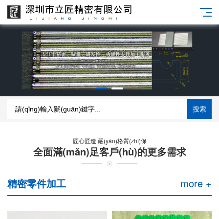
搜索
匠心匠造 嚴(yán)格質(zhì)保
全面滿(mǎn)足客戶(hù)的更多需求
精密零件加工
more +