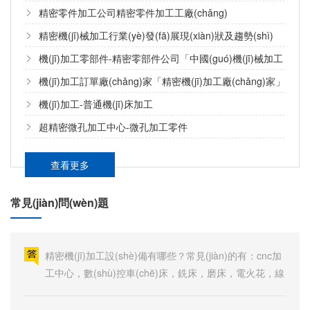
精密零件加工公司精密零件加工工廠(chǎng)
精密機(jī)械加工行業(yè)發(fā)展現(xiàn)狀及趨勢(shì)
機(jī)加工零部件-精密零部件公司「中國(guó)機(jī)械加工
網(wǎng)」
機(jī)加工訂單廠(chǎng)家「精密機(jī)加工廠(chǎng)家」
機(jī)加工-普通機(jī)床加工
精密機(jī)加工行業(yè)發(fā)展現(xiàn)狀及趨勢(shì) 正確認(rèn)識(shí)精密機(jī)加工行業(yè)的差距
超精密微孔加工中心-微孔加工零件
精密機(jī)加工行業(yè)發(fā)展現(xiàn)狀及趨勢(shì) 正
查看更多
確認(rèn)識(shí)精密機(jī)加工行業(yè)的差距 1、行業
(yè)發(fā)展概況 制造業(yè)是現(xiàn)代工業(yè)體系的
常見(jiàn)問(wèn)題
···
精密機(jī)加工設(shè)備有哪些？
精密機(jī)加工設(shè)備有哪些？常見(jiàn)的有：cnc加
工中心，數(shù)控車(chē)床，銑床，磨床，電火花，線
(xiàn)切割等 各種常用設(shè)備···
精密零件加工應(yīng)該有以下7個(gè)方面的要求