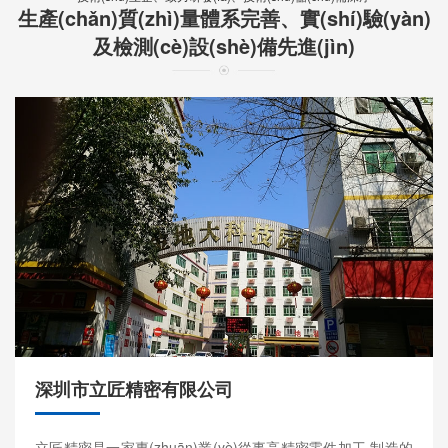
生產(chǎn)質(zhì)量體系完善、實(shí)驗(yàn)
及檢測(cè)設(shè)備先進(jìn)
深圳市立匠精密有限公司
立匠精密是一家專(zhuān)業(yè)從事高精密零件加工,制造的