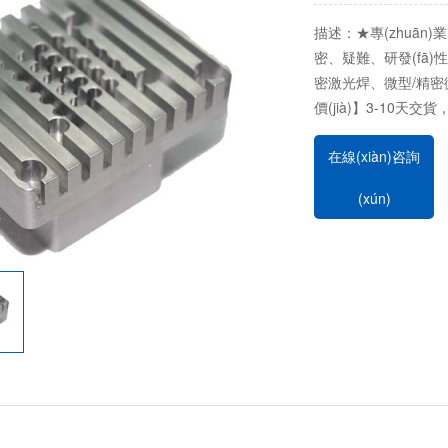
描述：★專(zhuān)
密、疑難、研發(
密激光焊、微型/精
價(jià)】3-10天交貨
在線(xiàn)咨詢
(xún)