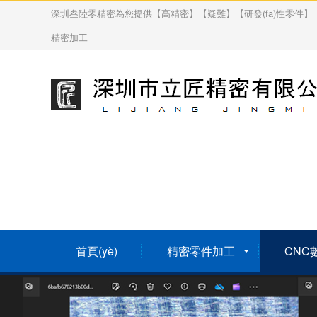
深圳叁陸零精密為您提供【高精密】【疑難】【研發(fā)性零件】【設
精密加工
首頁(yè)
精密零件加工
CNC