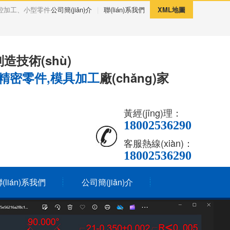
控加工、小型零件
公司簡(jiǎn)介
|
聯(lián)系我們
XML地圖
制造技術(shù)
,精密零件,模具加工
廠(chǎng)家
黃經(jīng)理：
18002536290
客服熱線(xiàn)：
18002536290
(lián)系我們
公司簡(jiǎn)介