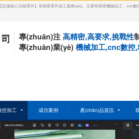
備核心功能零件】等精密零件加工服務(wù)。主要有精密機械加工、cnc數
專(zhuān)注
高精密,高要求,挑戰性
專(zhuān)業(yè)
機械加工,cnc數控
數控加工
成功案例
產(chǎn)品資訊
聯