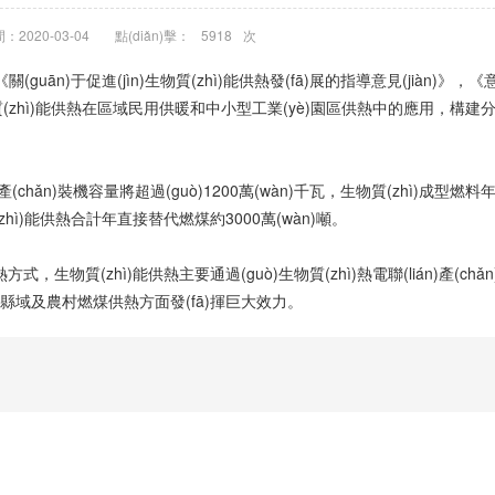
間：2020-03-04
點(diǎn)擊：
5918
次
uān)于促進(jìn)生物質(zhì)能供熱發(fā)展的指導意見(jiàn)》，《意
zhì)能供熱在區域民用供暖和中小型工業(yè)園區供熱中的應用，構
n)產(chǎn)裝機容量將超過(guò)1200萬(wàn)千瓦，生物質(zhì)成型燃
(zhì)能供熱合計年直接替代燃煤約3000萬(wàn)噸。
物質(zhì)能供熱主要通過(guò)生物質(zhì)熱電聯(lián)產(chǎn)
代縣域及農村燃煤供熱方面發(fā)揮巨大效力。