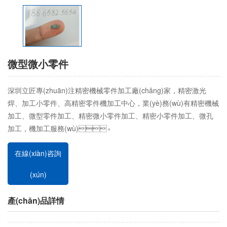
微型微小零件
深圳立匠專(zhuān)注精密機械零件加工廠(chǎng)家，精密激光
焊、加工小零件、高精密零件機加工中心，業(yè)務(wù)有精密機械
加工、微型零件加工、精密微小零件加工、精密小零件加工、微孔
加工，機加工服務(wù)。
在線(xiàn)咨詢
(xún)
產(chǎn)品詳情